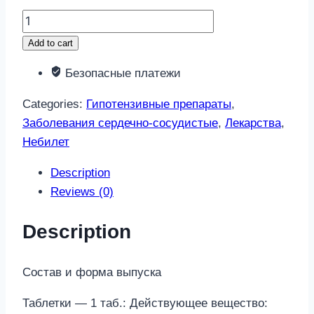
Небилет
5мг
Add to cart
28
Безопасные платежи
шт.
таблетки
Categories:
Гипотензивные препараты
,
quantity
Заболевания сердечно-сосудистые
,
Лекарства
,
Небилет
Description
Reviews (0)
Description
Состав и форма выпуска
Таблетки — 1 таб.: Действующее вещество: