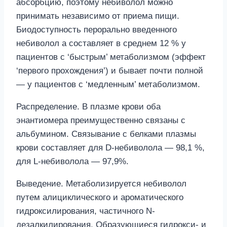
абсорбцию, поэтому небиволол можно
принимать независимо от приема пищи.
Биодоступность перорально введенного
небиволол а составляет в среднем 12 % у
пациентов с ‘быстрым’ метаболизмом (эффект
‘первого прохождения’) и бывает почти полной
— у пациентов с ‘медленным’ метаболизмом.
Распределение. В плазме крови оба
энантиомера преимущественно связаны с
альбумином. Связывание с белками плазмы
крови составляет для D-небиволола — 98,1 %,
для L-небиволола — 97,9%.
Выведение. Метаболизируется небиволол
путем алициклического и ароматического
гидроксилирования, частичного N-
дезалкилирования. Образующиеся гидрокси- и