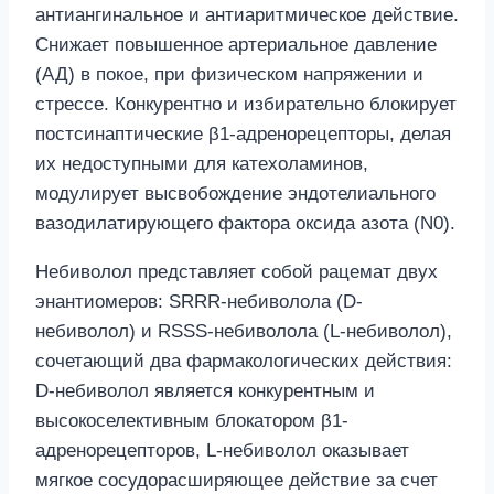
антиангинальное и антиаритмическое действие.
Снижает повышенное артериальное давление
(АД) в покое, при физическом напряжении и
стрессе. Конкурентно и избирательно блокирует
постсинаптические β1-адренорецепторы, делая
их недоступными для катехоламинов,
модулирует высвобождение эндотелиального
вазодилатирующего фактора оксида азота (N0).
Небиволол представляет собой рацемат двух
энантиомеров: SRRR-небиволола (D-
небиволол) и RSSS-небиволола (L-небиволол),
сочетающий два фармакологических действия:
D-небиволол является конкурентным и
высокоселективным блокатором β1-
адренорецепторов, L-небиволол оказывает
мягкое сосудорасширяющее действие за счет