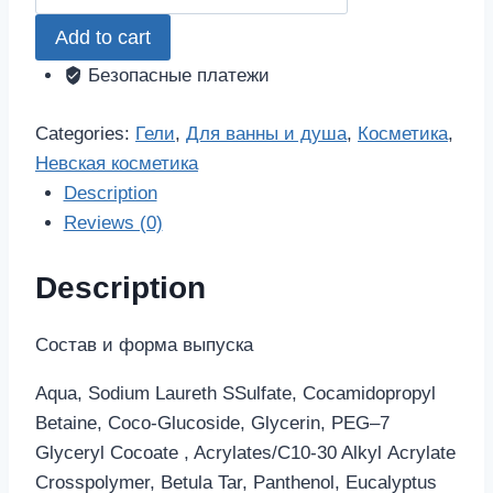
косметика
Add to cart
гель
для
Безопасные платежи
умывания
дегтярный
Categories:
Гели
,
Для ванны и душа
,
Косметика
,
150мл
Невская косметика
quantity
Description
Reviews (0)
Description
Состав и форма выпуска
Aqua, Sodium Laureth SSulfate, Cocamidopropyl
Betaine, Coco-Glucoside, Glycerin, PEG–7
Glyceryl Cocoate , Acrylates/C10-30 Alkyl Аcrylate
Crosspolymer, Betula Tar, Panthenol, Eucalyptus