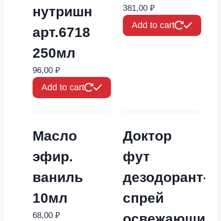
381,00
₽
нутришн
Add to cart
арт.6718
250мл
96,00
₽
Add to cart
Масло
Доктор
эфир.
фут
ваниль
дезодорант-
10мл
спрей
68,00
₽
освежающий