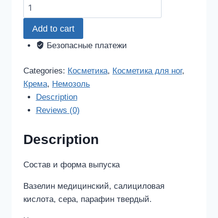
Немозоль
крем
Add to cart
косметическое
средство
Безопасные платежи
15г
quantity
Categories:
Косметика
,
Косметика для ног
,
Крема
,
Немозоль
Description
Reviews (0)
Description
Состав и форма выпуска
Вазелин медицинский, салициловая
кислота, сера, парафин твердый.