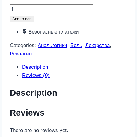
Ревалгин
5мл
Add to cart
5
Безопасные платежи
шт.
раствор
Categories:
Анальгетики
,
Боль
,
Лекарства
,
для
Ревалгин
инъекций
quantity
Description
Reviews (0)
Description
Reviews
There are no reviews yet.