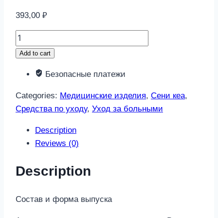
393,00
₽
Сени
кеа
Add to cart
пенка
Безопасные платежи
для
мытья
Categories:
Медицинские изделия
,
Сени кеа
,
и
Средства по уходу
,
Уход за больными
ухода
за
Description
телом
Reviews (0)
500мл
quantity
Description
Состав и форма выпуска