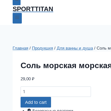
SPORTTITAN
Главная
/
Продукция
/
Для ванны и душа
/
Соль м
Соль морская морская
29,00
₽
Соль
морская
Add to cart
морская
природная
Безопасные платежи