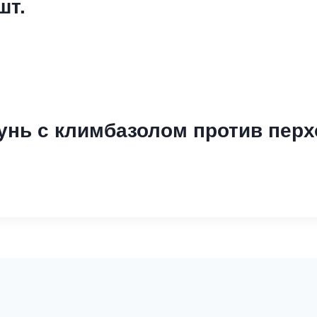
шт.
нь с климбазолом против перх