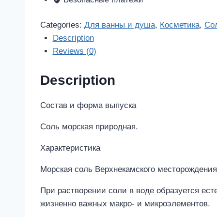
1кг
фильтр-
Categories:
Для ванны и душа
,
Косметика
,
Со
пакет
Description
quantity
Reviews (0)
Description
Состав и форма выпуска
Соль морская природная.
Характеристика
Морская соль Верхнекамского месторождения
При растворении соли в воде образуется ест
жизненно важных макро- и микроэлементов.