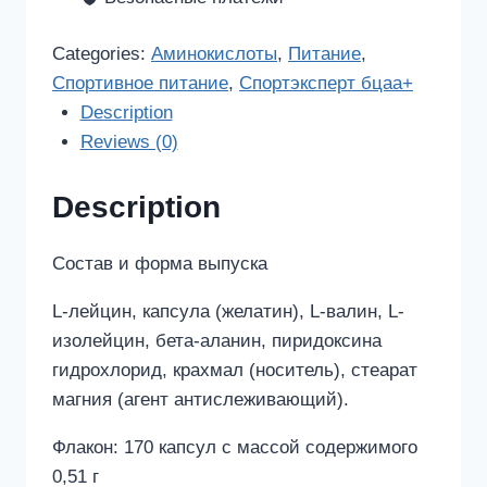
шт.
quantity
Categories:
Аминокислоты
,
Питание
,
Спортивное питание
,
Спортэксперт бцаа+
Description
Reviews (0)
Description
Состав и форма выпуска
L-лейцин, капсула (желатин), L-валин, L-
изолейцин, бета-аланин, пиридоксина
гидрохлорид, крахмал (носитель), стеарат
магния (агент антислеживающий).
Флакон: 170 капсул с массой содержимого
0,51 г