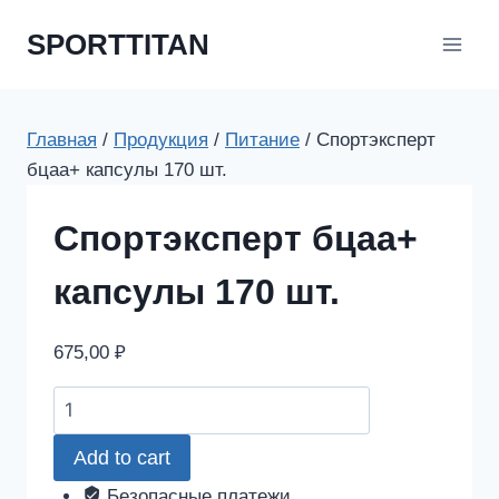
Перейти
SPORTTITAN
к
содержимому
Главная
/
Продукция
/
Питание
/
Спортэксперт
бцаа+ капсулы 170 шт.
Спортэксперт бцаа+
капсулы 170 шт.
675,00
₽
Спортэксперт
бцаа+
Add to cart
капсулы
170
Безопасные платежи