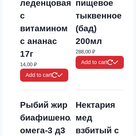
леденцовая
пищевое
с
тыквенное
витамином
(бад)
с ананас
200мл
288,00
₽
17г
Add to cart
14,00
₽
Add to cart
Рыбий жир
Нектария
биафишенол
мед
омега-3 д3
взбитый с