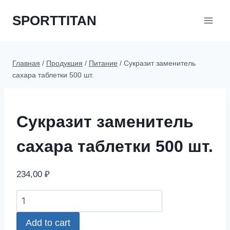
Перейти
SPORTTITAN
к
содержимому
Главная
/
Продукция
/
Питание
/
Сукразит заменитель
сахара таблетки 500 шт.
Сукразит заменитель
сахара таблетки 500 шт.
234,00
₽
Сукразит
заменитель
Add to cart
сахара