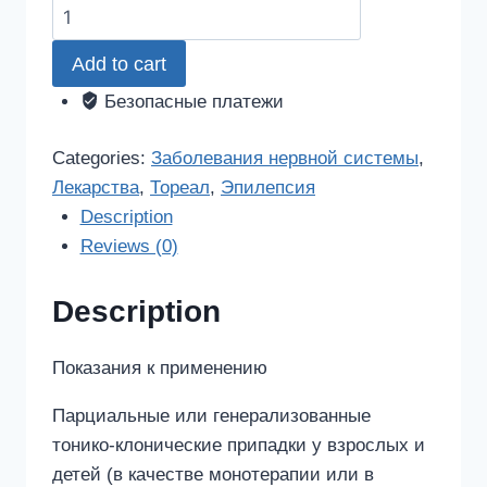
Тореал
25мг
Add to cart
28
шт.
Безопасные платежи
таблетки
покрытые
Categories:
Заболевания нервной системы
,
оболочкой
Лекарства
,
Тореал
,
Эпилепсия
quantity
Description
Reviews (0)
Description
Показания к применению
Парциальные или генерализованные
тонико-клонические припадки у взрослых и
детей (в качестве монотерапии или в