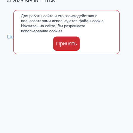
© 2026 SPORTTITAN
Для работы сайта и его взаимодействия с
пользователями используются файлы cookie.
Находясь на сайте, Вы разрешаете
использование cookies
Политика обработки персональных данных
Принять
Каталог
Toggle
О производителе
child
Сертификаты
menu
Где купить
Добавки от ООО «ПАРАФАРМ»
Toggle
Блог