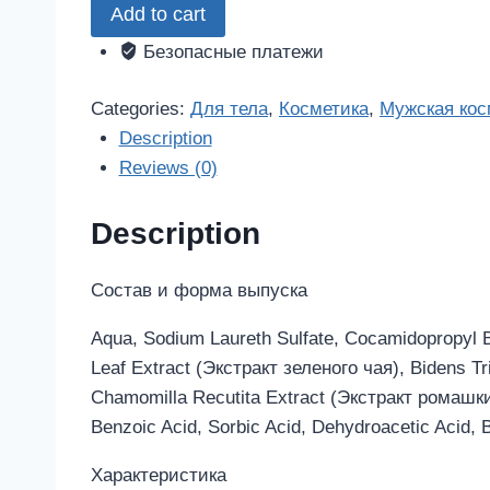
Add to cart
3
в
Безопасные платежи
1
для
Categories:
Для тела
,
Косметика
,
Мужская кос
мужчин
Description
натуральное
Reviews (0)
для
ухода
Description
за
телом/
Состав и форма выпуска
волосами/
Aqua, Sodium Laureth Sulfate, Cocamidopropyl B
мягкого
Leaf Extract (Экстракт зеленого чая), Bidens Tr
бриться
Chamomilla Recutita Extract (Экстракт ромашки
(ф40)
Benzoic Acid, Sorbic Acid, Dehydroacetic Acid, 
450мл
quantity
Характеристика