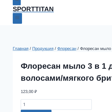
SPORTTITAN
Главная
/
Продукция
/
Флоресан
/
Флоресан мыло 
Флоресан мыло 3 в 1 
волосами/мягкого бри
123,00
₽
Флоресан
мыло