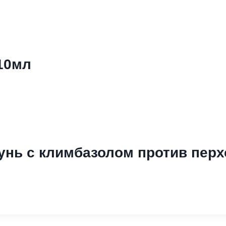
10мл
нь с климбазолом против перх