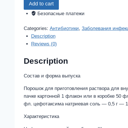
Add to cart
1
шт.
Безопасные платежи
порошок
для
Categories:
Антибиотики
,
Заболевания инфек
приготовления
Description
раствора
Reviews (0)
для
внутривенного
Description
и
внутримышечного
Состав и форма выпуска
введения
Порошок для приготовления раствора для вну
quantity
пачке картонной 1 флакон или в коробке 50 
фл. цефотаксима натриевая соль — 0,5 г — 1 
Характеристика