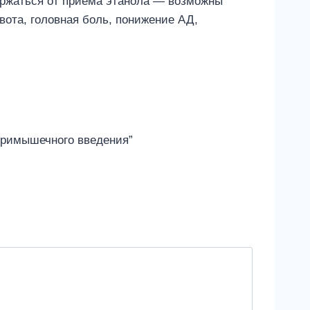
ержаться от приема этанола — возможны
вота, головная боль, понижение АД,
нутримышечного введения”