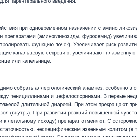
для парентерального введения.
действия при одновременном назначении с аминогликоз
 препаратами (аминогликозиды, фуросемид) увеличива
тролировать функцию почек). Увеличивает риск развити
ующие канальцевую секрецию, увеличивают плазменную
рице или капельнице.
димо собрать аллергологический анамнез, особенно в 
ежду пенициллинами и цефалоспоринами. В первые неде
тяжелой длительной диареей. При этом прекращают при
зол (внутрь). При развитии реакций повышенной чувств
 к летальному исходу) препарат отменяют. С осторожн
статочностью, неспецифическим язвенным колитом (в т