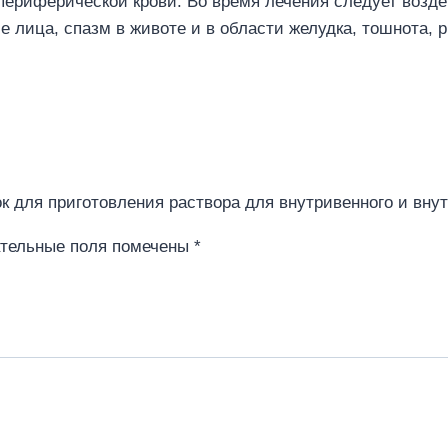
 периферической крови. Во время лечения следует возд
лица, спазм в животе и в области желудка, тошнота, р
рошок для приготовления раствора для внутривенного и в
тельные поля помечены
*