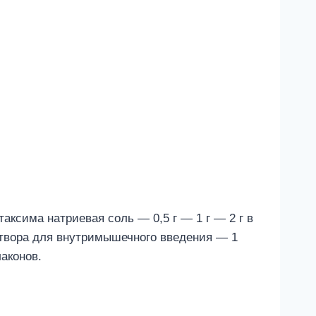
ксима натриевая соль — 0,5 г — 1 г — 2 г в
створа для внутримышечного введения — 1
лаконов.