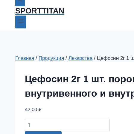
SPORTTITAN
Главная
/
Продукция
/
Лекарства
/
Цефосин 2г 1 ш
Цефосин 2г 1 шт. пор
внутривенного и вну
42,00
₽
Цефосин
2г