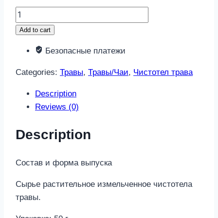
Чистотел
трава
Add to cart
50г
Безопасные платежи
здоровье
quantity
Categories:
Травы
,
Травы/Чаи
,
Чистотел трава
Description
Reviews (0)
Description
Состав и форма выпуска
Сырье растительное измельченное чистотела
травы.