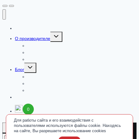
Каталог
Toggle
О производителе
child
menu
Сертификаты
Где купить
Добавки от ООО «ПАРАФАРМ»
Toggle
Блог
child
menu
Новости
Культ Тела
Fitness & Life
Контакты
0
Для работы сайта и его взаимодействия с
пользователями используются файлы cookie. Находясь
на сайте, Вы разрешаете использование cookies
Найти: